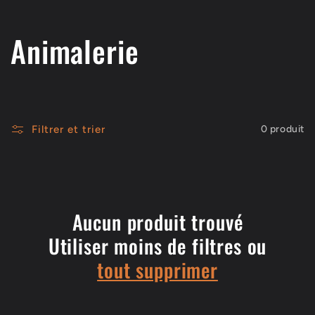
C
Animalerie
o
l
Filtrer et trier
0 produit
l
e
c
Aucun produit trouvé
Utiliser moins de filtres ou
t
tout supprimer
i